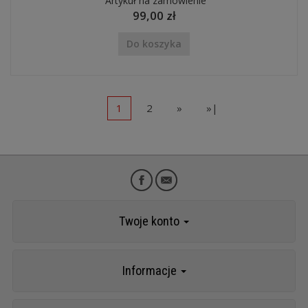
Artykuł na zamówienie
99,00 zł
Do koszyka
1
2
»
»|
Twoje konto
Informacje