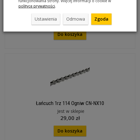
funkcjonowania strony. Więcej informacji o cookie w
polityce prywatności
.
Pin łańcucha HG 10rz 3szt
Artykuł na zamówienie
Ustawienia
Odmowa
Zgoda
29,00 zł
Do koszyka
Łańcuch 1rz 114 Ogniw CN-NX10
Jest w sklepie
29,00 zł
Do koszyka