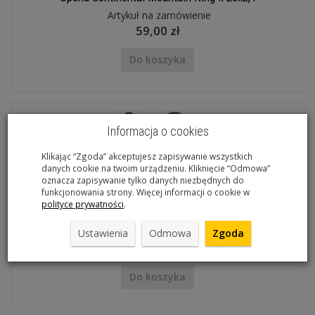
Artykuł na zamówienie
59,00 zł
Do koszyka
Informacja o cookies
Klikając “Zgoda” akceptujesz zapisywanie wszystkich
danych cookie na twoim urządzeniu. Kliknięcie “Odmowa”
oznacza zapisywanie tylko danych niezbędnych do
funkcjonowania strony. Więcej informacji o cookie w
polityce prywatności
.
Opona Continental Traffic 26x1,9
Artykuł na zamówienie
Ustawienia
Odmowa
Zgoda
59,00 zł
Do koszyka