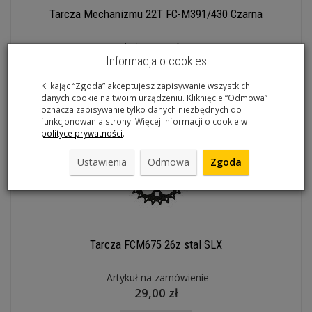
Tarcza Mechanizmu 22T FC-M391/430 Czarna
Artykuł na zamówienie
Informacja o cookies
26,00 zł
Klikając “Zgoda” akceptujesz zapisywanie wszystkich
Do koszyka
danych cookie na twoim urządzeniu. Kliknięcie “Odmowa”
oznacza zapisywanie tylko danych niezbędnych do
funkcjonowania strony. Więcej informacji o cookie w
polityce prywatności
.
Ustawienia
Odmowa
Zgoda
Tarcza FCM675 26z stal SLX
Artykuł na zamówienie
29,00 zł