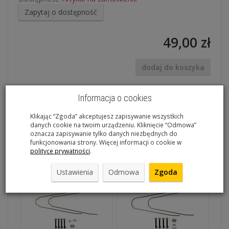
Zapytaj o dostępność
49,00 zł
dodaj do koszyka
Informacja o cookies
Błotnik SKS X-Tra-Dry. Materiał: tworzywo sztuczne.
Klikając “Zgoda” akceptujesz zapisywanie wszystkich
Mocowanie: zacisk taśmowy, 1 przegub dla optymalnego
danych cookie na twoim urządzeniu. Kliknięcie “Odmowa”
dopasowania. Waga: 140g
oznacza zapisywanie tylko danych niezbędnych do
funkcjonowania strony. Więcej informacji o cookie w
polityce prywatności
.
Polecane produkty
Ustawienia
Odmowa
Zgoda