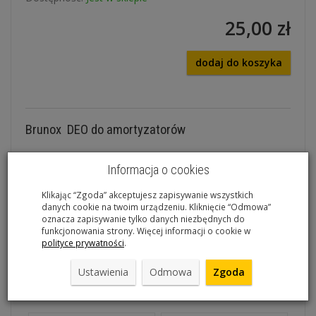
25,00 zł
dodaj do koszyka
Brunox DEO do amortyzatorów
Preparat poprawiający pracę i konserwujący golenie
Informacja o cookies
amortyzatorów.
Klikając “Zgoda” akceptujesz zapisywanie wszystkich
Brunox jest polecany przez producentów amortyzatorów
danych cookie na twoim urządzeniu. Kliknięcie “Odmowa”
oznacza zapisywanie tylko danych niezbędnych do
takich jak
funkcjonowania strony. Więcej informacji o cookie w
polityce prywatności
.
Rock Shox.
Ustawienia
Odmowa
Zgoda
Polecane produkty