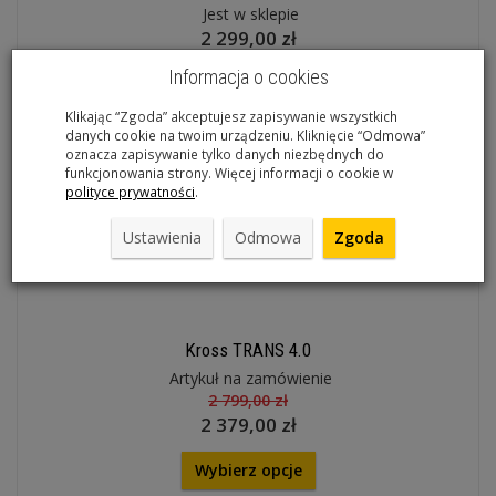
Jest w sklepie
2 299,00 zł
Informacja o cookies
Do koszyka
Klikając “Zgoda” akceptujesz zapisywanie wszystkich
danych cookie na twoim urządzeniu. Kliknięcie “Odmowa”
oznacza zapisywanie tylko danych niezbędnych do
funkcjonowania strony. Więcej informacji o cookie w
polityce prywatności
.
Ustawienia
Odmowa
Zgoda
Kross TRANS 4.0
Artykuł na zamówienie
2 799,00 zł
2 379,00 zł
Wybierz opcje