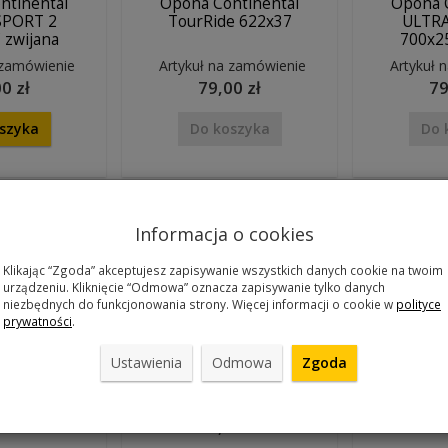
ntinental
Opona Continental
Opona 
SPORT 2
TourRide 622x37
ULTRA
 zwijana
700x2
 zamówienie
Artykuł na zamówienie
Artykuł 
0 zł
79,00 zł
79
szyka
Do koszyka
Do 
Informacja o cookies
Klikając “Zgoda” akceptujesz zapisywanie wszystkich danych cookie na twoim
urządzeniu. Kliknięcie “Odmowa” oznacza zapisywanie tylko danych
niezbędnych do funkcjonowania strony. Więcej informacji o cookie w
polityce
prywatności
.
ntinental
Opona Continental
Opona 
e 622x42
Supersport Plus
Sport Con
Ustawienia
Odmowa
Zgoda
ówka
700x23C drutówka
r
 sklepie
Artykuł na zamówienie
Artykuł 
0 zł
86,00 zł
89