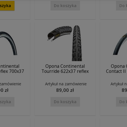
szyka
Do koszyka
Do 
ntinental
Opona Continental
Opona 
eflex 700x37
Tourride 622x37 reflex
Contact II
 zamówienie
Artykuł na zamówienie
Artykuł 
0 zł
89,00 zł
89
szyka
Do koszyka
Do 