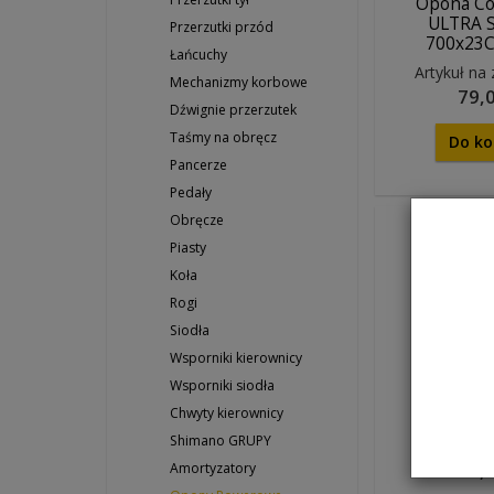
Opona Co
ULTRA 
Przerzutki przód
700x23C
Łańcuchy
Artykuł na
Mechanizmy korbowe
79,0
Dźwignie przerzutek
Taśmy na obręcz
Do ko
Pancerze
Pedały
Obręcze
Piasty
Koła
Rogi
Siodła
Wsporniki kierownicy
Opona Co
Wsporniki siodła
TourRid
Chwyty kierownicy
drut
Shimano GRUPY
Jest w
79,0
Amortyzatory