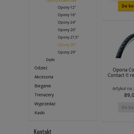
Opony Rowerowe
Do ko
Opony 12"
Opony 16"
Opony 24"
Opony 26"
Opony 27,5"
Opony 28"
Opony 29"
Dętki
Odzież
Opona Co
Contact II r
Akcesoria
Bieganie
Artykuł na
89,0
Trenażery
Wyprzedaż
Do ko
Kaski
Kontakt