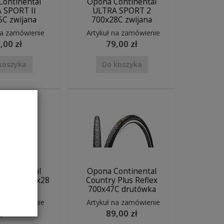
Continental
Opona Continental
 SPORT II
ULTRA SPORT 2
5C zwijana
700x28C zwijana
na zamówienie
Artykuł na zamówienie
,00 zł
79,00 zł
koszyka
Do koszyka
Continental
Opona Continental
tact II 622x28
Country Plus Reflex
eflex
700x47C drutówka
na zamówienie
Artykuł na zamówienie
,00 zł
89,00 zł