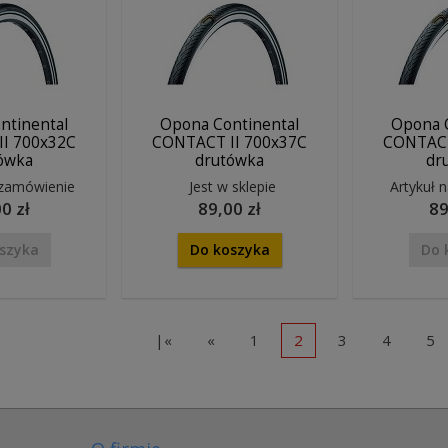
ntinental
Opona Continental
Opona 
I 700x32C
CONTACT II 700x37C
CONTACT
ówka
drutówka
dr
 zamówienie
Jest w sklepie
Artykuł 
0 zł
89,00 zł
89
szyka
Do koszyka
Do 
|«
«
1
2
3
4
5