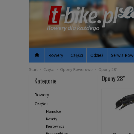
Rowery
Części
Odzież
Serwis Row
Start
Części
Opony Rowerowe
Opony 28"
Opony 28"
Kategorie
Rowery
Części
Hamulce
Kasety
Kierownice
Przerzutki tył