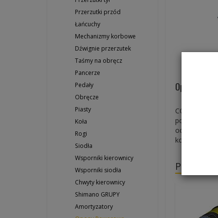
Przerzutki przód
Łańcuchy
Mechanizmy korbowe
Dźwignie przerzutek
Taśmy na obręcz
Pancerze
Opona Contin
Pedały
Obręcze
Piasty
CONTACT II w
podłoża. Odp
Koła
odznacza si
Rogi
konstrukcja 
Siodła
Wsporniki kierownicy
Polecane
Wsporniki siodła
Chwyty kierownicy
Shimano GRUPY
Amortyzatory