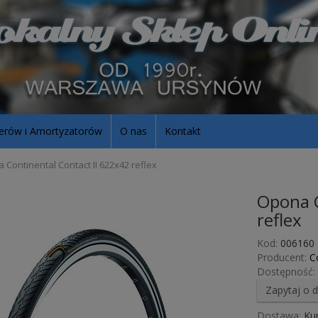
erów i Amortyzatorów
O nas
Kontakt
 Continental Contact II 622x42 reflex
Opona C
reflex
Kod:
006160
Producent:
C
Dostępność:
Zapytaj o 
Dostawa:
Kur