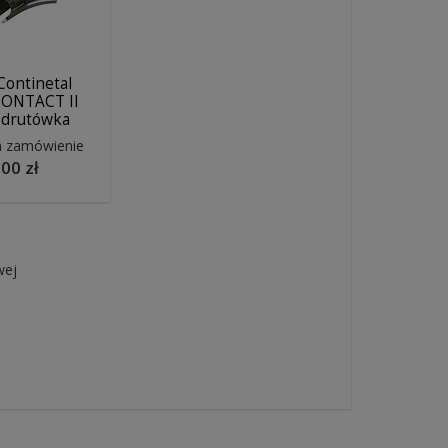
ontinetal
ONTACT II
 drutówka
a zamówienie
00 zł
wej