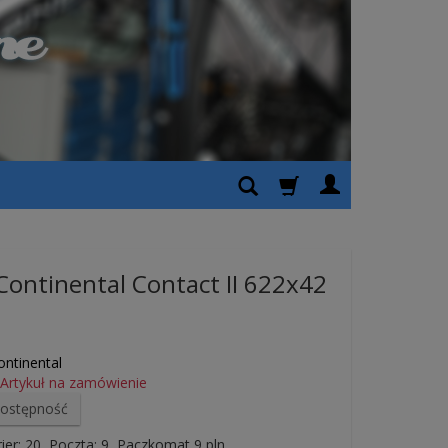
ontinental Contact II 622x42
ontinental
Artykuł na zamówienie
dostępność
ier: 20, Poczta: 9, Paczkomat 9 pln