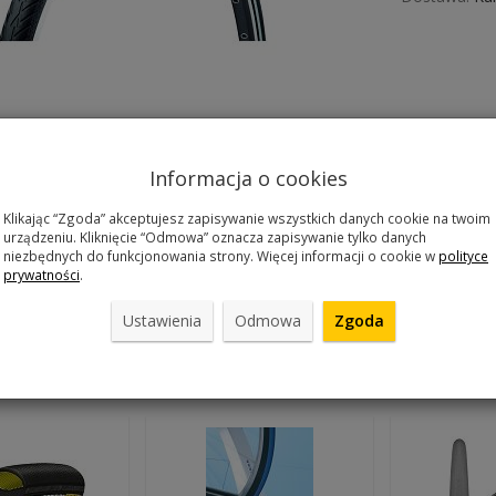
Informacja o cookies
ental Contact II 622x42 reflex
Klikając “Zgoda” akceptujesz zapisywanie wszystkich danych cookie na twoim
urządzeniu. Kliknięcie “Odmowa” oznacza zapisywanie tylko danych
yróżnia się wszechstronnością. Dzięki specjalnemu profilowi d
niezbędnych do funkcjonowania strony. Więcej informacji o cookie w
polityce
owiednio zaprojektowana żebrowana struktura zapewnia dobrą pr
prywatności
.
ę najbardziej preferowanym profilem w segmencie produktu i n
wzmocniona jest kevlerem i zastosowano wkładkę z włókien nylonu i
Ustawienia
Odmowa
Zgoda
 produkty