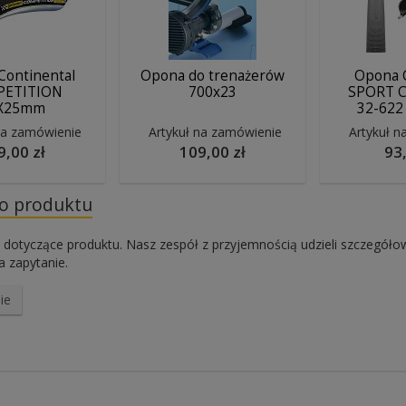
Continental
Opona do trenażerów
Opona C
ETITION
700x23
SPORT C
X25mm
32-622
na zamówienie
Artykuł na zamówienie
Artykuł n
9,00 zł
109,00 zł
93,
do produktu
 dotyczące produktu. Nasz zespół z przyjemnością udzieli szczegóło
 zapytanie.
ie