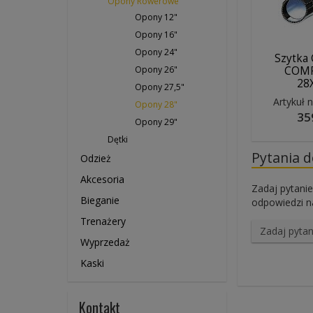
Opony Rowerowe
Opony 12"
Opony 16"
Opony 24"
Szytka 
Opony 26"
COMP
28
Opony 27,5"
Artykuł 
Opony 28"
35
Opony 29"
Dętki
Pytania 
Odzież
Akcesoria
Zadaj pytanie
Bieganie
odpowiedzi na
Trenażery
Zadaj pytan
Wyprzedaż
Kaski
Kontakt