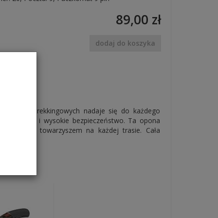
89,00 zł
dodaj do koszyka
o rowerów trekkingowych nadaje się do każdego
zyczepność i wysokie bezpieczeństwo. Ta opona
iezawodnym towarzyszem na każdej trasie. Cała
 aramidu.