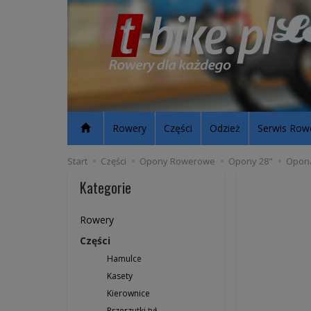
Rowery
Części
Odzież
Serwis Row
Start
Części
Opony Rowerowe
Opony 28"
Opona
Kategorie
Rowery
Części
Hamulce
Kasety
Kierownice
Przerzutki tył