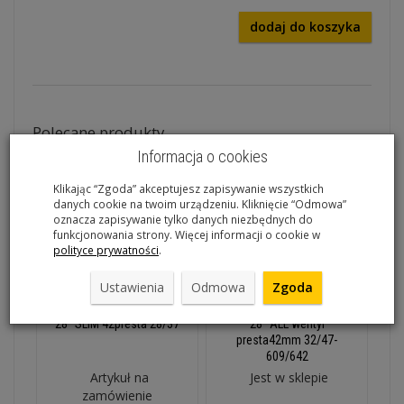
dodaj do koszyka
Polecane produkty
Informacja o cookies
Klikając “Zgoda” akceptujesz zapisywanie wszystkich
danych cookie na twoim urządzeniu. Kliknięcie “Odmowa”
oznacza zapisywanie tylko danych niezbędnych do
funkcjonowania strony. Więcej informacji o cookie w
polityce prywatności
.
Ustawienia
Odmowa
Zgoda
Dętka Continental TOUR
Dętka Continental TOUR
28" SLIM 42presta 28/37
28" ALL wentyl
presta42mm 32/47-
609/642
Artykuł na
Jest w sklepie
zamówienie