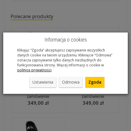
Polecane produkty
Informacja o cookies
Klikając “Zgoda” akceptujesz zapisywanie wszystkich
danych cookie na twoim urządzeniu. Kliknięcie “Odmowa”
oznacza zapisywanie tylko danych niezbędnych do
funkcjonowania strony. Więcej informacji o cookie w
polityce prywatności
.
Fotelik Hamax Zenith
Fotelik Hamax Zenith
szary z szarą wyściółką
szary z czerwoną
Ustawienia
Odmowa
Zgoda
wyściółką
Artykuł na
Artykuł na
zamówienie
zamówienie
349,00 zł
349,00 zł