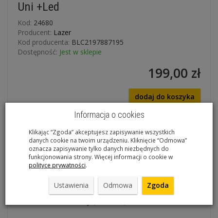
Uni +Led
Kod:
24680
Producent:
Lazer
Kod producenta:
BLC2197887195
Dostępność:
Jest w sklepie
199,00 zł
dodaj do koszyka
Informacja o cookies
Klikając “Zgoda” akceptujesz zapisywanie wszystkich
danych cookie na twoim urządzeniu. Kliknięcie “Odmowa”
Kask LAZER Petit DLX Matte Black Uni +Led
oznacza zapisywanie tylko danych niezbędnych do
funkcjonowania strony. Więcej informacji o cookie w
- System dopasowania LAZER Turnfit Plus
polityce prywatności
.
- Siatka chroniąca przed owadami
- Gwarancja dopasowania
Ustawienia
Odmowa
Zgoda
- W zestawie lampka tylna LAZER LED
- Rozmiar
uniwersalny (50-56cm)