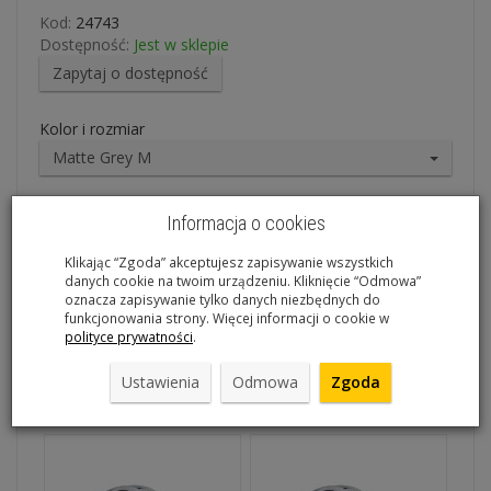
Kod:
24743
Dostępność:
Jest w sklepie
Zapytaj o dostępność
Kolor i rozmiar
Matte Grey M
379,00 zł
519,00 zł
Informacja o cookies
Klikając “Zgoda” akceptujesz zapisywanie wszystkich
dodaj do koszyka
danych cookie na twoim urządzeniu. Kliknięcie “Odmowa”
oznacza zapisywanie tylko danych niezbędnych do
funkcjonowania strony. Więcej informacji o cookie w
polityce prywatności
.
Ustawienia
Odmowa
Zgoda
Polecane produkty