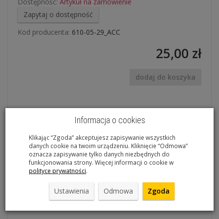
Dostępność:
Artykuł na zamówienie
Zapytaj o dostępność
Kod producenta:
610-05-29_ACC
25,00 zł
dodaj do koszyka
Informacja o cookies
Koszyk na bidon TORO
Klikając “Zgoda” akceptujesz zapisywanie wszystkich
danych cookie na twoim urządzeniu. Kliknięcie “Odmowa”
oznacza zapisywanie tylko danych niezbędnych do
funkcjonowania strony. Więcej informacji o cookie w
polityce prywatności
.
Lekki koszyk na bidon. Wykonany z aluminium. Doskonale
trzyma bidon.
Ustawienia
Odmowa
Zgoda
Waga: 43 g