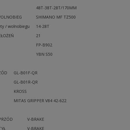
48T-38T-28T/170MM
WOLNOBIEG
SHIMANO MF TZ500
ty / wolnobiegu
14-28T
EŁOŻEŃ
21
FP-B902
YBN S50
ZÓD
GL-B01F-QR
GL-B01R-QR
KROSS
MITAS GRIPPER V84 42-622
PRZÓD
V-BRAKE
TYŁ
V-BRAKE