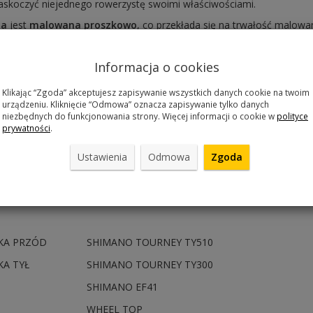
askoczyć niejednego rowerzystę swoimi właściwościami.
ma
jest
malowana
proszkowo
, co przekłada się na trwałość malowa
na
uszkodzenia
mechaniczne.
ec
Informacja o cookies
 lakieru
połysk
Klikając “Zgoda” akceptujesz zapisywanie wszystkich danych cookie na twoim
urządzeniu. Kliknięcie “Odmowa” oznacza zapisywanie tylko danych
amy
ALUMINIUM PERFORMANCE
niezbędnych do funkcjonowania strony. Więcej informacji o cookie w
polityce
prywatności
.
KROSS
a
30mm
Ustawienia
Odmowa
Zgoda
ORTYZATOR
BRAK
go amortyzatora
BRAK
KA PRZÓD
SHIMANO TOURNEY TY510
A TYŁ
SHIMANO TOURNEY TY300
SHIMANO EF41
WHEEL TOP