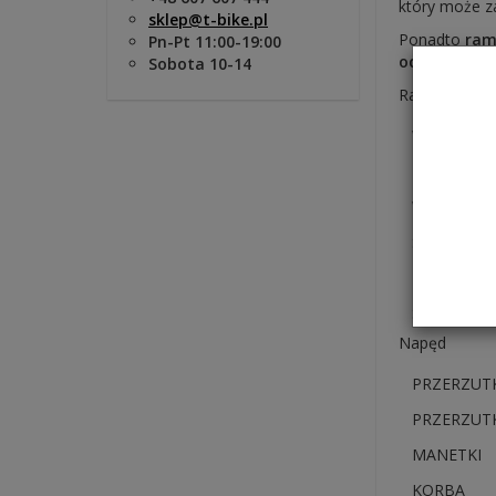
który może z
sklep@t-bike.pl
Ponadto
ra
Pn-Pt 11:00-19:00
odporność
Sobota 10-14
Rama i widel
Wykończenie
Materiał R
WIDELEC
Skok widelc
TYLNY AM
Skok tylne
Napęd
PRZERZUT
PRZERZUTK
MANETKI
KORBA