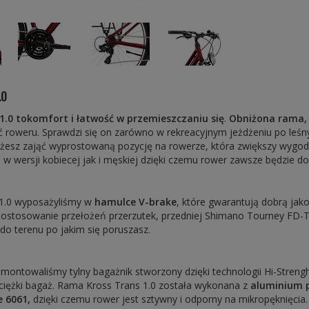
.0
1.0 to
komfort i łatwość w przemieszczaniu się
.
Obniżona rama, b
 roweru. Sprawdzi się on zarówno w rekreacyjnym jeżdżeniu po leśny
żesz zająć wyprostowaną pozycję na rowerze, która zwiększy wygod
 w wersji kobiecej jak i męskiej dzięki czemu rower zawsze będzie 
1.0 wyposażyliśmy w
hamulce V-brake
, które gwarantują dobrą ja
dostosowanie przełożeń przerzutek, przedniej Shimano Tourney FD-
o terenu po jakim się poruszasz.
ontowaliśmy tylny bagażnik stworzony dzięki technologii Hi-Strenght
 ciężki bagaż. Rama Kross Trans 1.0 została wykonana z
aluminium 
 6061,
dzięki czemu rower jest sztywny i odporny na mikropęknięcia. 