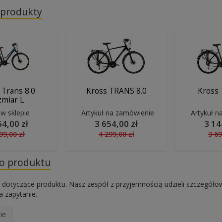
 produkty
 Trans 8.0
Kross TRANS 8.0
Kross 
zmiar L
 w sklepie
Artykuł na zamówienie
Artykuł n
54,00 zł
3 654,00 zł
3 14
99,00 zł
4 299,00 zł
3 69
do produktu
 dotyczące produktu. Nasz zespół z przyjemnością udzieli szczegóło
 zapytanie.
ie