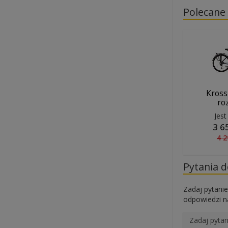
Polecane
Kross
ro
Jest
3 6
4 2
Pytania 
Zadaj pytanie
odpowiedzi na
Zadaj pytan