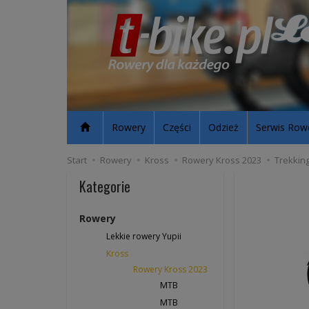
Rowery
Części
Odzież
Serwis Row
Start
Rowery
Kross
Rowery Kross 2023
Trekkin
Kategorie
Rowery
Lekkie rowery Yupii
Kross
Rowery Kross 2023
MTB
MTB