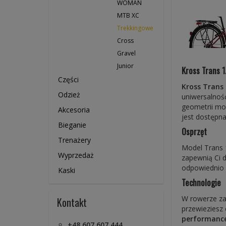
WOMAN
MTB XC
Trekkingowe
Cross
Gravel
Junior
Kross Trans 1
Części
Kross Trans 
Odzież
uniwersalność
geometrii mo
Akcesoria
jest dostępna
Bieganie
Osprzęt
Trenażery
Model Trans 
Wyprzedaż
zapewnią Ci 
odpowiednio d
Kaski
Technologie
W rowerze zam
Kontakt
przewieziesz
performance
+48 607 607 444