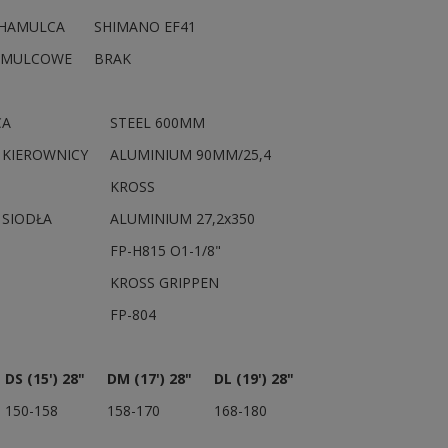
 HAMULCA
SHIMANO EF41
AMULCOWE
BRAK
CA
STEEL 600MM
 KIEROWNICY
ALUMINIUM 90MM/25,4
KROSS
 SIODŁA
ALUMINIUM 27,2x350
FP-H815 O1-1/8"
KROSS GRIPPEN
FP-804
DS (15') 28"
DM (17') 28"
DL (19') 28"
150-158
158-170
168-180