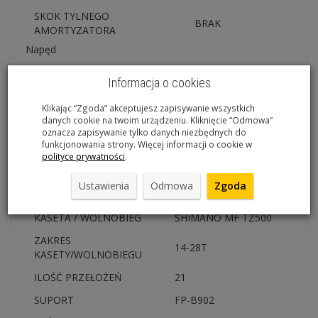
SKOK TYLNEGO
BRAK
AMORTYZATORA
Napęd
SHIMANO TOURNEY
Informacja o cookies
PRZERZUTKA PRZÓD
TY510
Klikając “Zgoda” akceptujesz zapisywanie wszystkich
SHIMANO ACERA
PRZERZUTKA TYŁ
danych cookie na twoim urządzeniu. Kliknięcie “Odmowa”
M360
oznacza zapisywanie tylko danych niezbędnych do
funkcjonowania strony. Więcej informacji o cookie w
MANETKI
SHIMANO EF500
polityce prywatności
.
KORBA
SR SUNTOUR
Ustawienia
Odmowa
Zgoda
KORONKI
48T-38T-28T/170MM
KASETA / WOLNOBIEG
SHIMANO MF TZ500
ZAKRES
14-28T
KASETY/WOLNOBIEGU
ILOŚĆ PRZEŁOŻEŃ
21
SUPORT
FP-B902