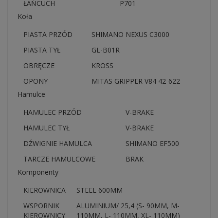
ŁAŃCUCH
P701
Koła
PIASTA PRZÓD
SHIMANO NEXUS C3000
PIASTA TYŁ
GL-B01R
OBRĘCZE
KROSS
OPONY
MITAS GRIPPER V84 42-622
Hamulce
HAMULEC PRZÓD
V-BRAKE
HAMULEC TYŁ
V-BRAKE
DŹWIGNIE HAMULCA
SHIMANO EF500
TARCZE HAMULCOWE
BRAK
Komponenty
KIEROWNICA
STEEL 600MM
WSPORNIK
ALUMINIUM/ 25,4 (S- 90MM, M-
KIEROWNICY
110MM, L- 110MM, XL- 110MM)