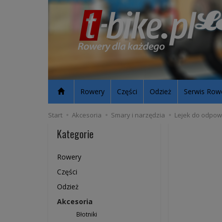
Rowery
Części
Odzież
Serwis Row
Start
Akcesoria
Smary i narzędzia
Lejek do odpow
Kategorie
Rowery
Części
Odzież
Akcesoria
Błotniki