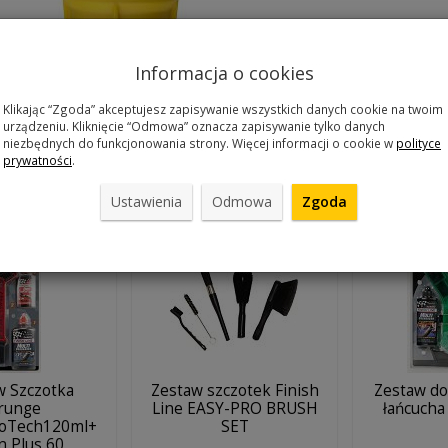
Informacja o cookies
Klikając “Zgoda” akceptujesz zapisywanie wszystkich danych cookie na twoim
ewania i odpowietrzania hamulców hydraulicznych Shimano: Deore 
urządzeniu. Kliknięcie “Odmowa” oznacza zapisywanie tylko danych
niezbędnych do funkcjonowania strony. Więcej informacji o cookie w
polityce
 M988
prywatności
.
 produkty
Ustawienia
Odmowa
Zgoda
w Szczotka
Zestaw szczotek Finish
Zestaw do
runge
Line EASY-PRO BRUSH
łańcucha
coTech120ml+
SET
n Plus 60