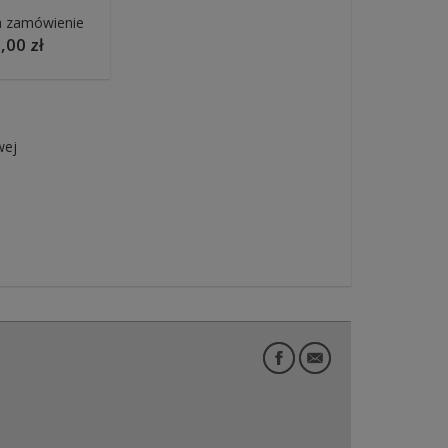
a zamówienie
,00 zł
wej