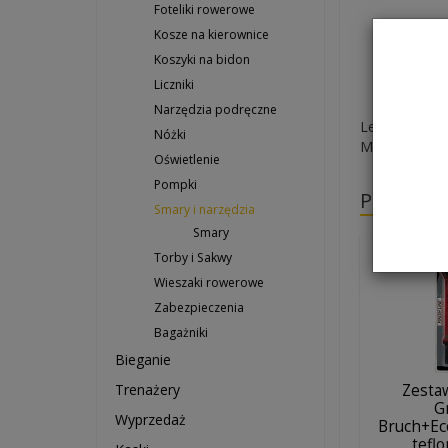
Foteliki rowerowe
Kosze na kierownice
Koszyki na bidon
Liczniki
Narzędzia podręczne
Lejek do zal
Nóżki
M980, M985,
Oświetlenie
Pompki
Polecane
Smary i narzędzia
Smary
Torby i Sakwy
Wieszaki rowerowe
Zabezpieczenia
Bagażniki
Bieganie
Trenażery
Zesta
G
Wyprzedaż
Bruch+E
teflo