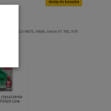
dodaj do koszyka
M615, M596, SLX M675, M666, Deore XT 785, XTR
 czyszczenia
 Finish Line