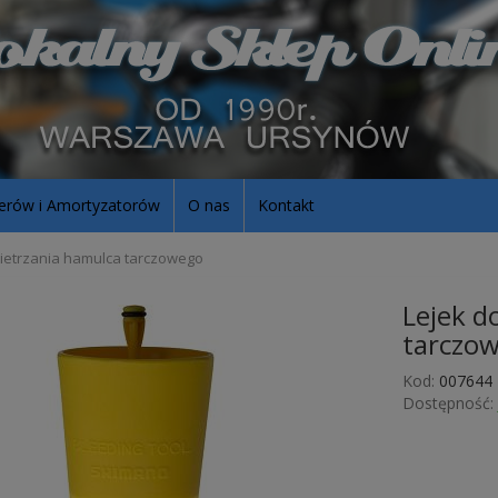
erów i Amortyzatorów
O nas
Kontakt
ietrzania hamulca tarczowego
Lejek d
tarczo
Kod:
007644
Dostępność: