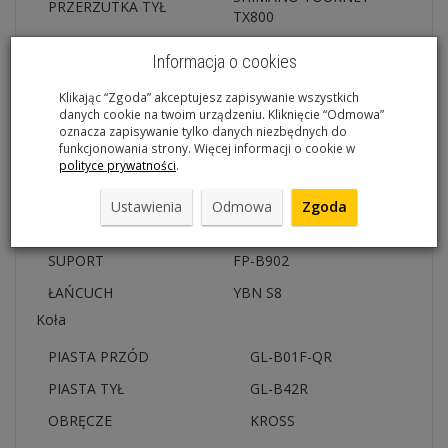
PRZERZUTKA TYŁ
TX800
MANETKI
SHIMANO ALTUS M315
Informacja o cookies
KORBA
WHEEL TOP
Klikając “Zgoda” akceptujesz zapisywanie wszystkich
Koronki
32T/152MM
danych cookie na twoim urządzeniu. Kliknięcie “Odmowa”
oznacza zapisywanie tylko danych niezbędnych do
KASETA / WOLNOBIEG
SHIMANO HG41
funkcjonowania strony. Więcej informacji o cookie w
polityce prywatności
.
Zakres kasety /
11-34T
wolnobiegu
Ustawienia
Odmowa
Zgoda
ILOŚĆ PRZEŁOŻEŃ
8
SUPORT
FP-B902
ŁAŃCUCH
YBN S8
Koła
PIASTA PRZÓD
GL-B01F-QR
PIASTA TYŁ
GL-B42R
OBRĘCZE
KROSS