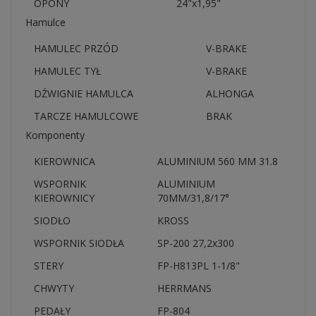
OPONY
24"x1,95"
Hamulce
HAMULEC PRZÓD
V-BRAKE
HAMULEC TYŁ
V-BRAKE
DŹWIGNIE HAMULCA
ALHONGA
TARCZE HAMULCOWE
BRAK
Komponenty
KIEROWNICA
ALUMINIUM 560 MM 31.8
WSPORNIK
ALUMINIUM
KIEROWNICY
70MM/31,8/17°
SIODŁO
KROSS
WSPORNIK SIODŁA
SP-200 27,2x300
STERY
FP-H813PL 1-1/8"
CHWYTY
HERRMANS
PEDAŁY
FP-804