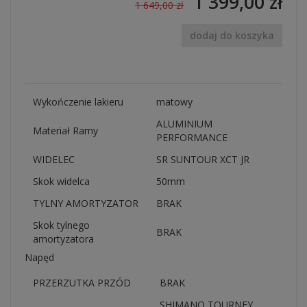
1 399,00 zł
1 649,00 zł
dodaj do koszyka
Wykończenie lakieru
matowy
ALUMINIUM
Materiał Ramy
PERFORMANCE
WIDELEC
SR SUNTOUR XCT JR
Skok widelca
50mm
TYLNY AMORTYZATOR
BRAK
Skok tylnego
BRAK
amortyzatora
Napęd
PRZERZUTKA PRZÓD
BRAK
SHIMANO TOURNEY