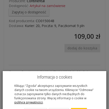
Producent:
Continental
Dostępność:
Artykuł na zamówienie
Zapytaj o dostępność
Kod producenta:
CO0150048
Dostawa:
Kurier: 20, Poczta: 9, Paczkomat 9 pln
109,00 zł
dodaj do koszyka
Opona Continental MOUNTAIN KING II 29x2,4
Informacja o cookies
zwijana
Klikając “Zgoda” akceptujesz zapisywanie wszystkich
danych cookie na twoim urządzeniu. Kliknięcie “Odmowa”
Niezwykle szybka i przyczepna opona opracowana z
oznacza zapisywanie tylko danych niezbędnych do
funkcjonowania strony. Więcej informacji o cookie w
myślą o wyścigach XC w wersji dla kół 29". Doskonale
polityce prywatności
.
wypełnia lukę pomiędzy Race King a Mountain King II, co
czyni ją najbardziej uniwersalną z całej rodziny