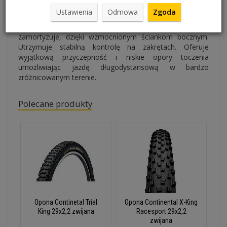
spełniająca wszelkie wymagania i stawiająca czoła
Ustawienia
Odmowa
Zgoda
wszelkim wyzwaniom kolarstwa górskiego. Bez trudu
radzi sobie z twardym lądowaniem. Doskonale je
zamortyzuje, dzięki wzmocnionym ściankom bocznym.
Utrzymuje stabilną kontrolę na zakrętach. Oferuje
wyjątkową przyczepność i niskie opory toczenia
umożliwiając jazdę długodystansową w bardzo
zróżnicowanym terenie.
Polecane produkty
Opona Continetal Trial
Opona Continental X-King
King 29x2,2 zwijana
Racesport 29x2,2
zwijana