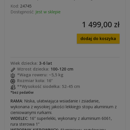
Kod:
24745
Dostępność:
Jest w sklepie
1 499,00 zł
dodaj do koszyka
Wiek dziecka:
3-6 lat
Wzrost dziecka:
100-120 cm
*Waga roweru: ~5,5 kg
Rozmiar koła: 16“
**Wysokość siodełka: 52-45 cm
*bez pedałów
RAMA
: Niska, ułatwiająca wsiadanie i zsiadanie,
wykonana z wysokiej jakości lekkiego stopu aluminium z
cieniowanymi rurkami.
WIDELEC
: 16” superlekki, wykonany z aluminium 6061,
rura sterowa 1”
WSPORNIK KIEROWNICY:
Aluminiowy, regulowany