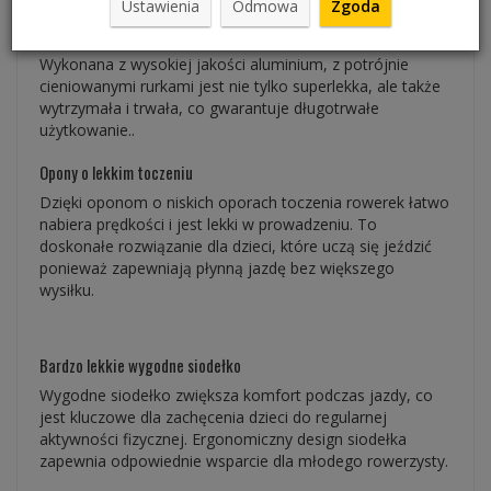
Ustawienia
Odmowa
Zgoda
Superlekka rama
Wykonana z wysokiej jakości aluminium, z potrójnie
cieniowanymi rurkami jest nie tylko superlekka, ale także
wytrzymała i trwała, co gwarantuje długotrwałe
użytkowanie..
Opony o lekkim toczeniu
Dzięki oponom o niskich oporach toczenia rowerek łatwo
nabiera prędkości i jest lekki w prowadzeniu. To
doskonałe rozwiązanie dla dzieci, które uczą się jeździć
ponieważ zapewniają płynną jazdę bez większego
wysiłku.
Bardzo lekkie wygodne siodełko
Wygodne siodełko zwiększa komfort podczas jazdy, co
jest kluczowe dla zachęcenia dzieci do regularnej
aktywności fizycznej. Ergonomiczny design siodełka
zapewnia odpowiednie wsparcie dla młodego rowerzysty.