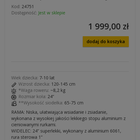
Kod:
24751
Dostępność:
Jest w sklepie
1 999,00 zł
dodaj do koszyka
Wiek dziecka:
7-10 lat
Wzrost dziecka:
120-145 cm
*Waga roweru:
~8,2 kg
Rozmiar koła:
24“
**Wysokość siodełka:
65-75 cm
RAMA: Niska, ułatwiająca wsiadanie i zsiadanie,
wykonana z wysokiej jakości lekkiego stopu aluminium z
cieniowanymi rurkami.
WIDELEC: 24” superlekki, wykonany z aluminium 6061,
rura sterowa 1”